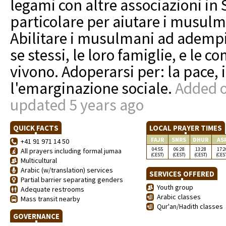
legami con altre associazioni in S
particolare per aiutare i musulm
Abilitare i musulmani ad adempie
se stessi, le loro famiglie, e le
vivono. Adoperarsi per: la pace, il
l'emarginazione sociale.
Added o
updated 5 years ago
QUICK FACTS
LOCAL PRAYER TIMES
FAJR
SNRS
DHUR
AS
+41 91 971 14 50
04:55
06:28
13:28
17:2
All prayers including formal jumaa
(CEST)
(CEST)
(CEST)
(CES
Multicultural
Arabic (w/translation) services
SERVICES OFFERED
Partial barrier separating genders
Youth group
Adequate restrooms
Arabic classes
Mass transit nearby
Qur'an/Hadith classes
GOVERNANCE