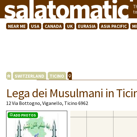
T
t
NEAR ME
USA
CANADA
UK
EURASIA
ASIA PACIFIC
M
SWITZERLAND
TICINO
Lega dei Musulmani in Tici
12 Via Bottogno, Viganello, Ticino 6962
ADD PHOTOS