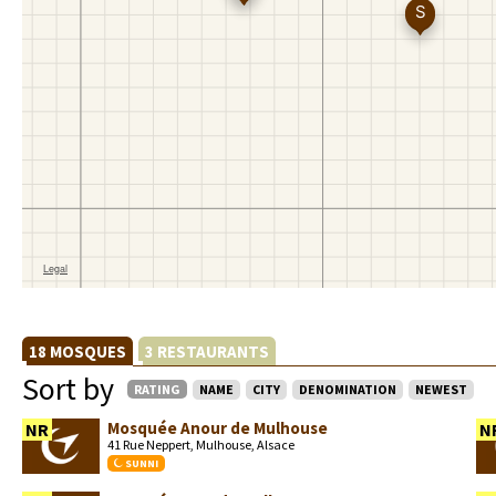
18 MOSQUES
3 RESTAURANTS
Sort by
RATING
NAME
CITY
DENOMINATION
NEWEST
Mosquée Anour de Mulhouse
NR
N
41 Rue Neppert, Mulhouse, Alsace
SUNNI