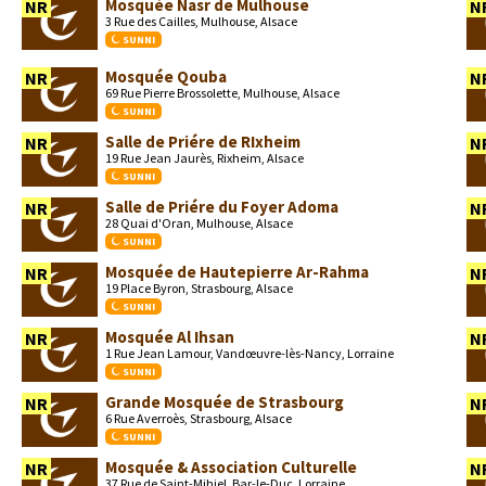
Mosquée Nasr de Mulhouse
NR
N
3 Rue des Cailles, Mulhouse, Alsace
SUNNI
Mosquée Qouba
NR
N
69 Rue Pierre Brossolette, Mulhouse, Alsace
SUNNI
Salle de Priére de RIxheim
NR
N
19 Rue Jean Jaurès, Rixheim, Alsace
SUNNI
Salle de Priére du Foyer Adoma
NR
N
28 Quai d'Oran, Mulhouse, Alsace
SUNNI
Mosquée de Hautepierre Ar-Rahma
NR
N
19 Place Byron, Strasbourg, Alsace
SUNNI
Mosquée Al Ihsan
NR
N
1 Rue Jean Lamour, Vandœuvre-lès-Nancy, Lorraine
SUNNI
Grande Mosquée de Strasbourg
NR
N
6 Rue Averroès, Strasbourg, Alsace
SUNNI
Mosquée & Association Culturelle
NR
N
37 Rue de Saint-Mihiel, Bar-le-Duc, Lorraine