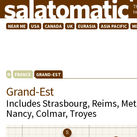
T
t
NEAR ME
USA
CANADA
UK
EURASIA
ASIA PACIFIC
M
FRANCE
GRAND-EST
Grand-Est
Includes Strasbourg, Reims, Met
Nancy, Colmar, Troyes